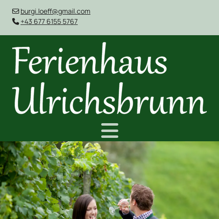
burgi.loeff@gmail.com

+43 677 6155 5767
