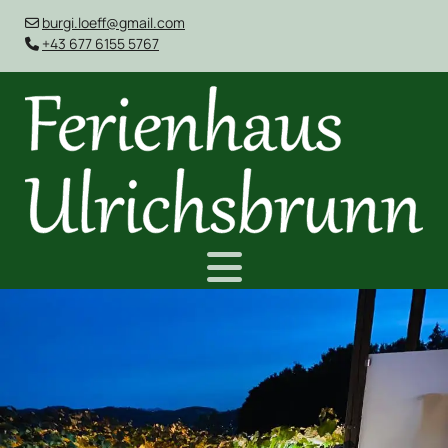
burgi.loeff@gmail.com

+43 677 6155 5767
