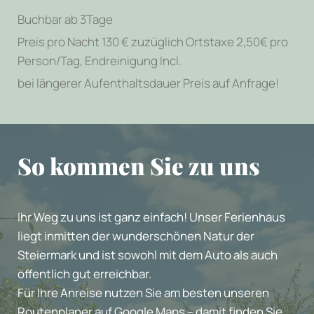
Buchbar ab 3Tage
Preis pro Nacht 130 € zuzüglich Ortstaxe 2,50€ pro
Person/Tag, Endreinigung Incl.
bei längerer Aufenthaltsdauer Preis auf Anfrage!
So kommen Sie zu uns
Ihr Weg zu uns ist ganz einfach! Unser Ferienhaus
liegt inmitten der wunderschönen Natur der
Steiermark und ist sowohl mit dem Auto als auch
öffentlich gut erreichbar.
Für Ihre Anreise nutzen Sie am besten unseren
Routenplaner auf Google Maps
– damit finden Sie