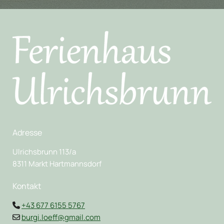
Adresse
Ulrichsbrunn 113/a
8311 Markt Hartmannsdorf
Kontakt
+43 677 6155 5767

burgi.loeff@gmail.com
